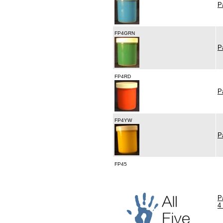
P
FP4GRN
P
FP4RD
P
FP4YW
P
FP45
P
4