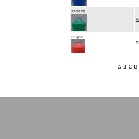
RPQGRN
P
RPQRD
P
A
B
C
D