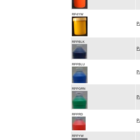
RP4YW
P
RPPBLK
P
RPPBLU
P
RPPGRN
P
RPPRD
P
RPPYW